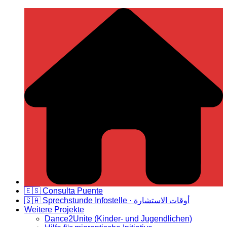
Zum
Deutsch Spanische Freundschaft
Inhalt
springen
🇪🇸 Consulta Puente
🇸🇦 Sprechstunde Infostelle · أوقات الاستشارة
Weitere Projekte
Dance2Unite (Kinder- und Jugendlichen)