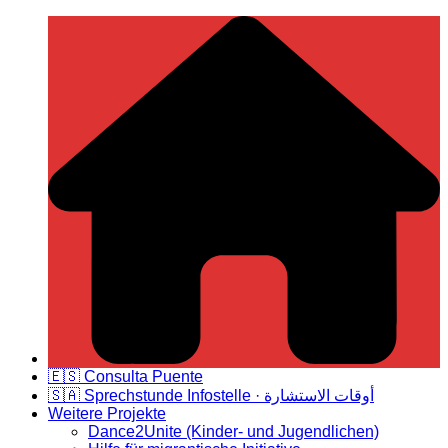
Zum
Deutsch Spanische Freundschaft
Inhalt
springen
🇪🇸 Consulta Puente
🇸🇦 Sprechstunde Infostelle · أوقات الاستشارة
Weitere Projekte
Dance2Unite (Kinder- und Jugendlichen)