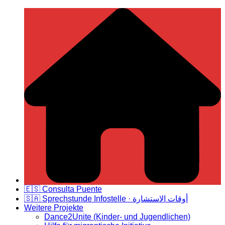
Zum
Deutsch Spanische Freundschaft
Inhalt
springen
🇪🇸 Consulta Puente
🇸🇦 Sprechstunde Infostelle · أوقات الاستشارة
Weitere Projekte
Dance2Unite (Kinder- und Jugendlichen)