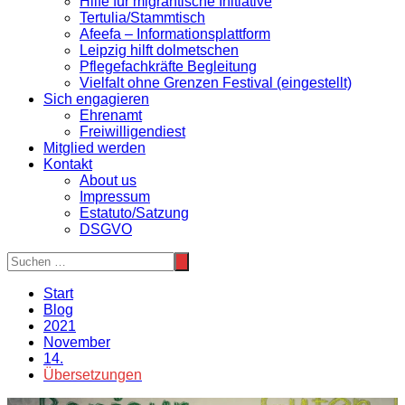
Hilfe für migrantische Initiative
Tertulia/Stammtisch
Afeefa – Informationsplattform
Leipzig hilft dolmetschen
Pflegefachkräfte Begleitung
Vielfalt ohne Grenzen Festival (eingestellt)
Sich engagieren
Ehrenamt
Freiwilligendiest
Mitglied werden
Kontakt
About us
Impressum
Estatuto/Satzung
DSGVO
Start
Blog
2021
November
14.
Übersetzungen