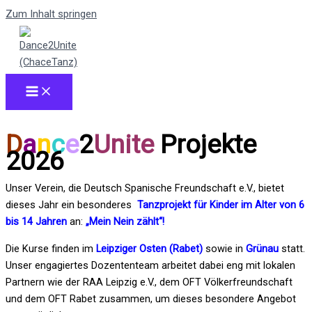
Zum Inhalt springen
D
a
n
c
e
2
Unite
Projekte
2026
Unser Verein, die Deutsch Spanische Freundschaft e.V., bietet
dieses Jahr ein besonderes
Tanzprojekt für Kinder im Alter von 6
bis 14 Jahren
an:
„
Mein Nein zählt
“!
Die Kurse finden im
Leipziger Osten (Rabet)
sowie in
Grünau
statt.
Unser engagiertes Dozententeam arbeitet dabei eng mit lokalen
Partnern wie der RAA Leipzig e.V., dem OFT Völkerfreundschaft
und dem OFT Rabet zusammen, um dieses besondere Angebot