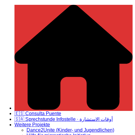
Zum
Deutsch Spanische Freundschaft
Inhalt
springen
🇪🇸 Consulta Puente
🇸🇦 Sprechstunde Infostelle · أوقات الاستشارة
Weitere Projekte
Dance2Unite (Kinder- und Jugendlichen)