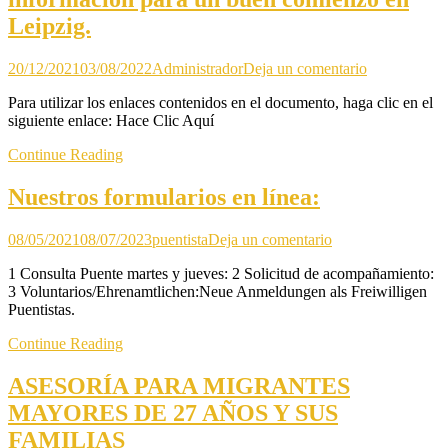
Leipzig.
en
20/12/2021
03/08/2022
Administrador
Deja un comentario
Bienvenido/
Para utilizar los enlaces contenidos en el documento, haga clic en el
a
siguiente enlace: Hace Clic Aquí
Leipzig!
Aquí
Continue Reading
encontrás
información
Nuestros formularios en línea:
para
un
buen
en
08/05/2021
08/07/2023
puentista
Deja un comentario
comienzo
Nuestros
en
1 Consulta Puente martes y jueves: 2 Solicitud de acompañamiento:
formularios
Leipzig.
3 Voluntarios/Ehrenamtlichen:Neue Anmeldungen als Freiwilligen
en
Puentistas.
línea:
Continue Reading
ASESORÍA PARA MIGRANTES
MAYORES DE 27 AÑOS Y SUS
FAMILIAS