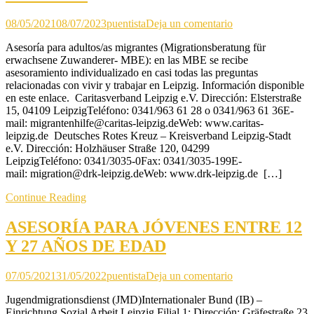
en
08/05/2021
08/07/2023
puentista
Deja un comentario
ASESORÍA
Asesoría para adultos/as migrantes (Migrationsberatung für
PARA
erwachsene Zuwanderer- MBE): en las MBE se recibe
MIGRANTES
asesoramiento individualizado en casi todas las preguntas
MAYORES
relacionadas con vivir y trabajar en Leipzig. Información disponible
DE
en este enlace. Caritasverband Leipzig e.V. Dirección: Elsterstraße
27
15, 04109 LeipzigTeléfono: 0341/963 61 28 o 0341/963 61 36E-
AÑOS
mail: migrantenhilfe@caritas-leipzig.deWeb: www.caritas-
Y
leipzig.de Deutsches Rotes Kreuz – Kreisverband Leipzig-Stadt
SUS
e.V. Dirección: Holzhäuser Straße 120, 04299
FAMILIAS
LeipzigTeléfono: 0341/3035-0Fax: 0341/3035-199E-
mail: migration@drk-leipzig.deWeb: www.drk-leipzig.de […]
Continue Reading
ASESORÍA PARA JÓVENES ENTRE 12
Y 27 AÑOS DE EDAD
en
07/05/2021
31/05/2022
puentista
Deja un comentario
ASESORÍA
Jugendmigrationsdienst (JMD)Internationaler Bund (IB) –
PARA
Einrichtung Sozial Arbeit Leipzig Filial 1: Dirección: Gräfestraße 23
JÓVENES