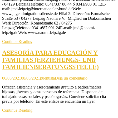
/ 04129 LeipzigTeléfono: 0341/337 86 44 ó 0341/903 01 12E-
ENTRE
mail: jmd-leipzig@internationaler-bund.deWeb:
12
www.jugendmigrationsdienste.de Filial 2: Dirección: Bornaische
Y
Straße 53 / 04277 Leipzig Naomi e.V.- Mitglied im Diakonischen
27
Werk Dirección: Konradstraße 62 / 04275
AÑOS
LeipzigTeléfono: 0341/687 091 24E-mail: jmd@naomi-
DE
leipzig.deWeb: www.naomi-leipzig.de
EDAD
Continue Reading
ASESORÍA PARA EDUCACIÓN Y
FAMILIAS (ERZIEHUNGS- UND
FAMILIENBERATUNGSSTELLE)
en
06/05/2021
08/05/2021
puentista
Deja un comentario
ASESORÍA
Ofrecen asistencia y asesoramiento gratuito a padres/madres,
PARA
hijos/as, jóvenes y otras personas de referencia. Disponen de
EDUCACIÓN
trabajadores/as sociales y psicólogos/as. Conviene solicitar cita
Y
previa por teléfono. En este enlace se encuentra un flyer.
FAMILIAS
(ERZIEHUNGS-
Continue Reading
UND
FAMILIENBER