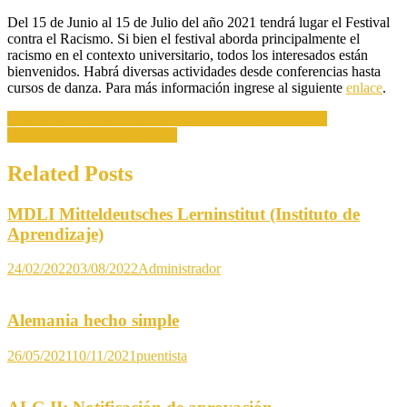
Festival
Del 15 de Junio al 15 de Julio del año 2021 tendrá lugar el Festival
contra
contra el Racismo. Si bien el festival aborda principalmente el
el
racismo en el contexto universitario, todos los interesados están
racismo
bienvenidos. Habrá diversas actividades desde conferencias hasta
cursos de danza. Para más información ingrese al siguiente
enlace
.
Navegación
Información sobre jornada laboral reducida (Kurzarbeit)
Vacunas, información general
de
entradas
Related Posts
MDLI Mitteldeutsches Lerninstitut (Instituto de
Aprendizaje)
24/02/2022
03/08/2022
Administrador
Alemania hecho simple
26/05/2021
10/11/2021
puentista