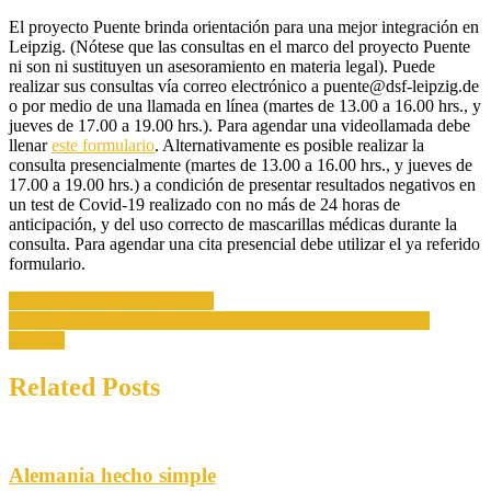
Consulta
El proyecto Puente brinda orientación para una mejor integración en
Puente
Leipzig. (Nótese que las consultas en el marco del proyecto Puente
permanece
ni son ni sustituyen un asesoramiento en materia legal). Puede
abierta
realizar sus consultas vía correo electrónico a puente@dsf-leipzig.de
o por medio de una llamada en línea (martes de 13.00 a 16.00 hrs., y
jueves de 17.00 a 19.00 hrs.). Para agendar una videollamada debe
llenar
este formulario
. Alternativamente es posible realizar la
consulta presencialmente (martes de 13.00 a 16.00 hrs., y jueves de
17.00 a 19.00 hrs.) a condición de presentar resultados negativos en
un test de Covid-19 realizado con no más de 24 horas de
anticipación, y del uso correcto de mascarillas médicas durante la
consulta. Para agendar una cita presencial debe utilizar el ya referido
formulario.
Navegación
Vacunas, información general
Evento informativo sobre reconocimiento y convalidación de
de
estudios
entradas
Related Posts
Alemania hecho simple