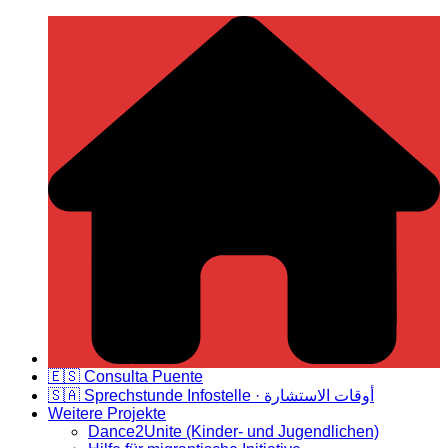
Zum
Deutsch Spanische Freundschaft
Inhalt
springen
🇪🇸 Consulta Puente
🇸🇦 Sprechstunde Infostelle · أوقات الاستشارة
Weitere Projekte
Dance2Unite (Kinder- und Jugendlichen)