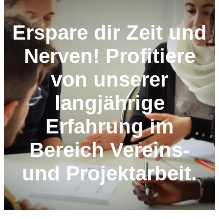
Erspare dir Zeit und
Nerven! Profitiere
von unserer
langjährige
Erfahrung im
Bereich Vereins-
und Projektarbeit.